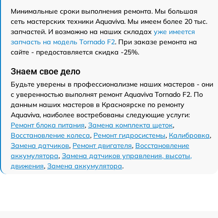
Минимальные сроки выполнения ремонта. Мы большая
сеть мастерских техники Aquaviva. Мы имеем более 20 тыс.
запчастей. И возможно на наших складах
уже имеется
запчасть на модель Tornado F2
. При заказе ремонта на
сайте - предоставляется скидка -25%.
Знаем свое дело
Будьте уверены в профессионализме наших мастеров - они
с уверенностью выполнят ремонт Aquaviva Tornado F2. По
данным наших мастеров в Красноярске по ремонту
Aquaviva, наиболее востребованы следующие услуги:
Ремонт блока питания
,
Замена комплекта щеток
,
Восстановление колеса
,
Ремонт гидросистемы
,
Калибровка
,
Замена датчиков
,
Ремонт двигателя
,
Восстановление
аккумулятора
,
Замена датчиков управления, высоты,
движения
,
Замена аккумулятора
.