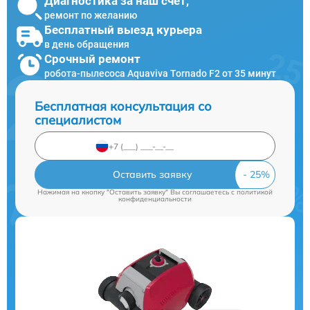
Диагностика за наш счет,
ремонт по желанию
Бесплатный выезд курьера
в день обращения
Срочный ремонт
робота-пылесоса Aquaviva Tornado F2 от 35 минут
Бесплатная консультация со
специалистом
Оставить заявку
Нажимая на кнопку "Оставить заявку" Вы соглашаетесь c
политикой
конфиденциальности