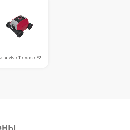
quaviva Tornado F2
ены