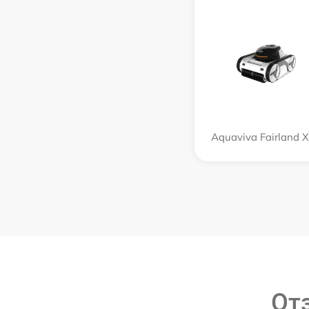
Aquaviva Fairland 
От