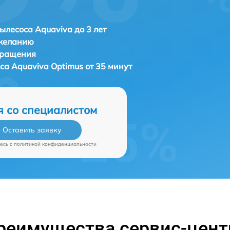
ылесоса Aquaviva до 3 лет
 желанию
бращения
оса
Aquaviva Optimus от 35 минут
я со специалистом
Оставить заявку
есь c
политикой конфиденциальности
реимущества сервис-цент