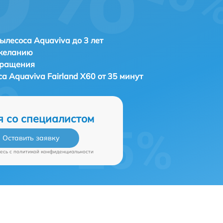
ылесоса Aquaviva до 3 лет
 желанию
бращения
са
Aquaviva Fairland X60 от 35 минут
я со специалистом
Оставить заявку
есь c
политикой конфиденциальности