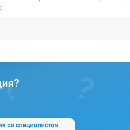
.
ция?
ия со специалистом