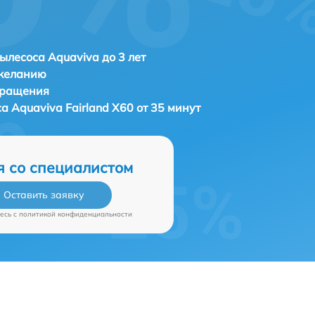
ылесоса Aquaviva до 3 лет
 желанию
бращения
са
Aquaviva Fairland X60 от 35 минут
я со специалистом
Оставить заявку
есь c
политикой конфиденциальности