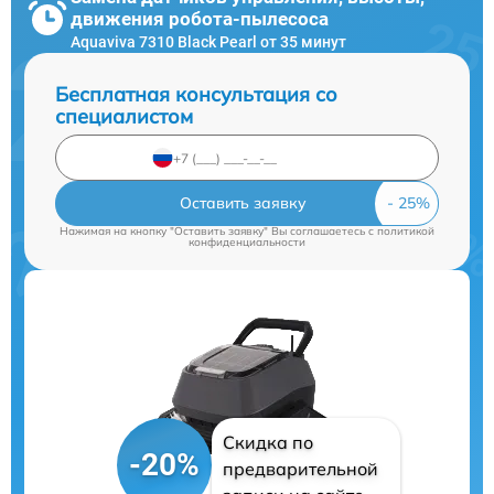
движения робота-пылесоса
Aquaviva 7310 Black Pearl от 35 минут
Бесплатная консультация со
специалистом
Оставить заявку
Нажимая на кнопку "Оставить заявку" Вы соглашаетесь c
политикой
конфиденциальности
Скидка по
-20%
предварительной