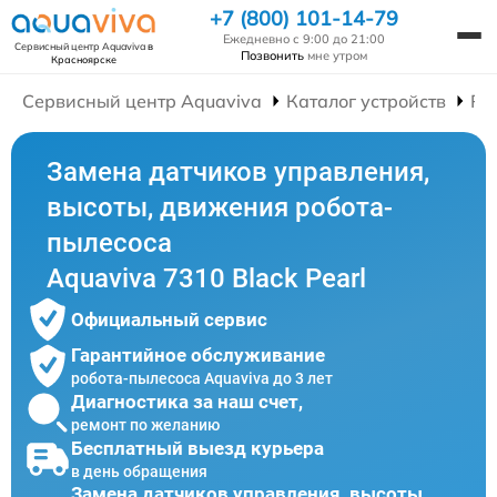
+7 (800) 101-14-79
Ежедневно с 9:00 до 21:00
Сервисный центр Aquaviva
в
Позвонить
мне утром
Красноярске
Сервисный центр Aquaviva
Каталог устройств
Ре
Замена датчиков управления,
высоты, движения робота-
пылесоса
Aquaviva 7310 Black Pearl
Официальный сервис
Гарантийное обслуживание
робота-пылесоса Aquaviva до 3 лет
Диагностика за наш счет,
ремонт по желанию
Бесплатный выезд курьера
в день обращения
Замена датчиков управления, высоты,