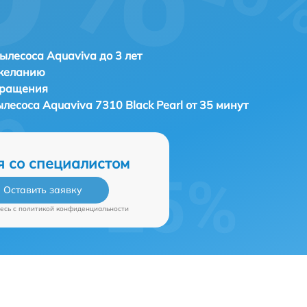
ылесоса Aquaviva до 3 лет
 желанию
бращения
ылесоса
Aquaviva 7310 Black Pearl от 35 минут
я со специалистом
Оставить заявку
есь c
политикой конфиденциальности